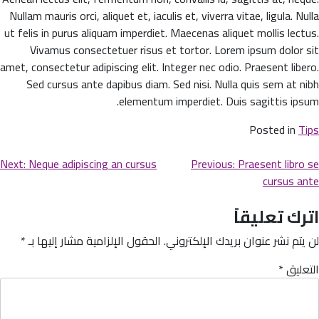
Nullam mauris orci, aliquet et, iaculis et, viverra vitae, ligula. Nulla
ut felis in purus aliquam imperdiet. Maecenas aliquet mollis lectus.
Vivamus consectetuer risus et tortor. Lorem ipsum dolor sit
amet, consectetur adipiscing elit. Integer nec odio. Praesent libero.
Sed cursus ante dapibus diam. Sed nisi. Nulla quis sem at nibh
elementum imperdiet. Duis sagittis ipsum.
Posted in
Tips
صفّح
Next:
Neque adipiscing an cursus
Previous:
Praesent libro se
لمقالات
cursus ante
اترك تعليقاً
لن يتم نشر عنوان بريدك الإلكتروني.
الحقول الإلزامية مشار إليها بـ
*
التعليق
*