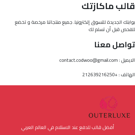
قالب ماكازتك
بوابتك الجديدة للتسوق إلكترونيا. جميع منتجاتنا مرخصة و تخضع
للفحص قبل أن تسلم لك
تواصل معنا
الايميل : contact.codwoo@gmail.com
الهاتف : +212639216250
أفضل قالب للدفع عند الاستلام في العالم العربي