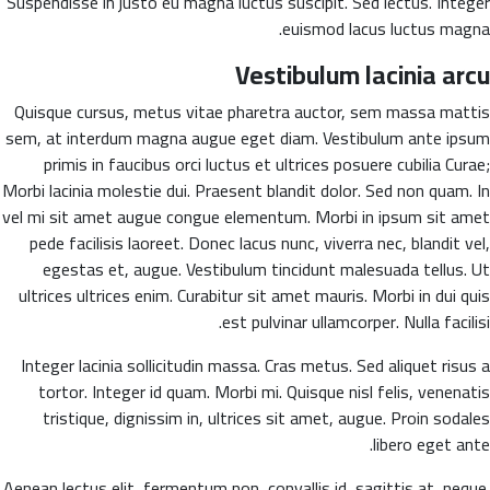
Suspendisse in justo eu magna luctus suscipit. Sed lectus. Integer
euismod lacus luctus magna.
Vestibulum lacinia arcu
Quisque cursus, metus vitae pharetra auctor, sem massa mattis
sem, at interdum magna augue eget diam. Vestibulum ante ipsum
primis in faucibus orci luctus et ultrices posuere cubilia Curae;
Morbi lacinia molestie dui. Praesent blandit dolor. Sed non quam. In
vel mi sit amet augue congue elementum. Morbi in ipsum sit amet
pede facilisis laoreet. Donec lacus nunc, viverra nec, blandit vel,
egestas et, augue. Vestibulum tincidunt malesuada tellus. Ut
ultrices ultrices enim. Curabitur sit amet mauris. Morbi in dui quis
est pulvinar ullamcorper. Nulla facilisi.
Integer lacinia sollicitudin massa. Cras metus. Sed aliquet risus a
tortor. Integer id quam. Morbi mi. Quisque nisl felis, venenatis
tristique, dignissim in, ultrices sit amet, augue. Proin sodales
libero eget ante.
Aenean lectus elit, fermentum non, convallis id, sagittis at, neque.