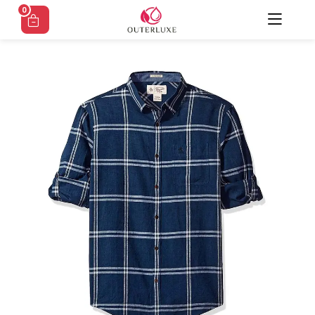
Ski
0
t
conten