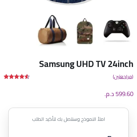
Samsung UHD TV 24inch
(مراجعتين)
تم التقييم بـ
2
4.50
من 5
599.60
د.م.
بناءً على
تقييم
من
العملاء
املأ النموذج وسنتصل بك لتأكيد الطلب