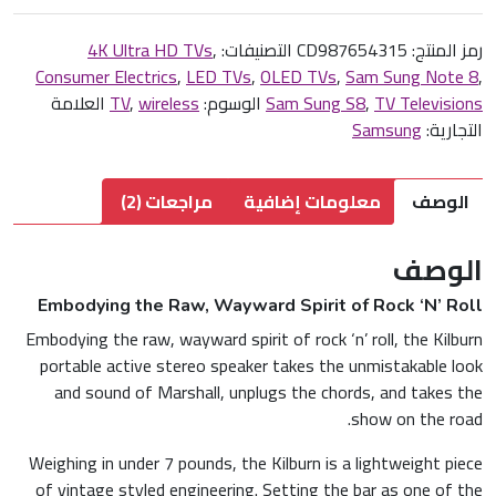
يمكنك إرجاع المنتج خلال 14 يوماً من تاريخ الاستلام في حالة عدم الرضا أو وجود
رمز المنتج:
CD987654315
عيب. المنتج يجب أن يكون في حالته الأصلية.
التصنيفات:
,
4K Ultra HD TVs
Consumer Electrics
,
LED TVs
,
OLED TVs
,
Sam Sung Note 8
,
TV Televisions
,
Sam Sung S8
الوسوم:
wireless
,
TV
العلامة
التجارية:
Samsung
الوصف
معلومات إضافية
مراجعات (2)
الوصف
Embodying the Raw, Wayward Spirit of Rock ‘N’ Roll
Embodying the raw, wayward spirit of rock ‘n’ roll, the Kilburn
portable active stereo speaker takes the unmistakable look
and sound of Marshall, unplugs the chords, and takes the
show on the road.
Weighing in under 7 pounds, the Kilburn is a lightweight piece
of vintage styled engineering. Setting the bar as one of the