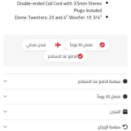
Double-ended Coil Cord with 3.5mm Stereo
Plugs Included
3/4″ Dome Tweeters: 2X and 4″ Woofer: 1X
ضمان 30 يوماً
شحن مجاني
الدفع عند الاستلام
سياسة الدفع عند الاستلام
يمكنك الدفع عند استلام المنتج. ادفع نقداً أو ببطاقة الائتمان عند التوصيل.
ضمان 30 يوماً
نضمن لك جودة المنتج لمدة 30 يوماً من تاريخ الشراء. في حال وجود أي عيب في
الشحن
التصنيع، يمكنك استبداله أو استرداد قيمته.
شحن مجاني لجميع الطلبات. التوصيل خلال 2-5 أيام عمل حسب موقعك.
سياسة الإرجاع