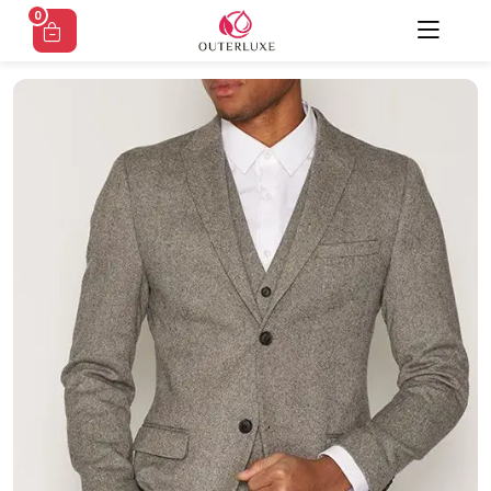
Ski
0
t
conten