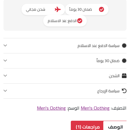
ضمان 30 يوماً
شحن مجاني
الدفع عند الاستلام
سياسة الدفع عند الاستلام
يمكنك الدفع عند استلام المنتج. ادفع نقداً أو ببطاقة الائتمان عند التوصيل.
ضمان 30 يوماً
نضمن لك جودة المنتج لمدة 30 يوماً من تاريخ الشراء. في حال وجود أي عيب في
الشحن
التصنيع، يمكنك استبداله أو استرداد قيمته.
شحن مجاني لجميع الطلبات. التوصيل خلال 2-5 أيام عمل حسب موقعك.
سياسة الإرجاع
يمكنك إرجاع المنتج خلال 14 يوماً من تاريخ الاستلام في حالة عدم الرضا أو وجود
التصنيف:
Men's Clothing
الوسم:
عيب. المنتج يجب أن يكون في حالته الأصلية.
Men's Clothing
الوصف
مراجعات (1)