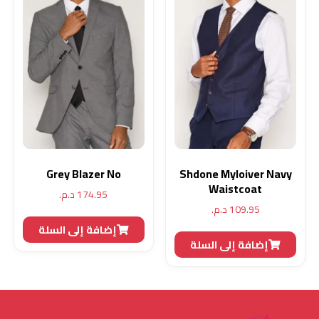
Grey Blazer No
Shdone Myloiver Navy
Waistcoat
174.95
د.م.
109.95
د.م.
إضافة إلى السلة
إضافة إلى السلة