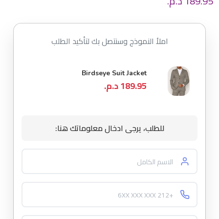
189.95
د.م.
بناءً على
تقييم عميل
واحد
املأ النموذج وسنتصل بك لتأكيد الطلب
Birdseye Suit Jacket
189.95 د.م.
للطلب، يرجى ادخال معلوماتك هنا: