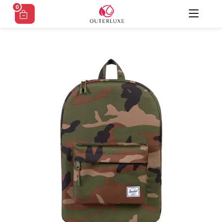
Ski
0
t
conten