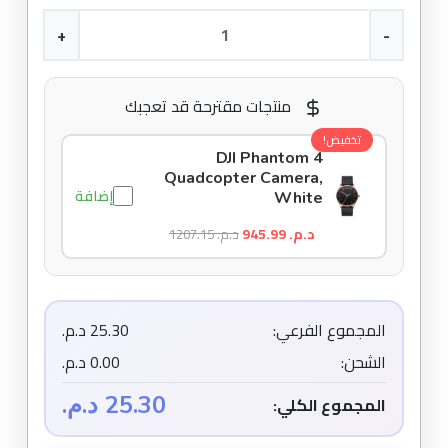
+
-
منتجات مقترحة قد تعجبك
تخفيض!
DJI Phantom 4
Quadcopter Camera,
إضافة
White
د.م. 945.99
د.م. 1207.15
المجموع الفرعي:
25.30 د.م.
الشحن:
0.00 د.م.
25.30 د.م.
المجموع الكلي: