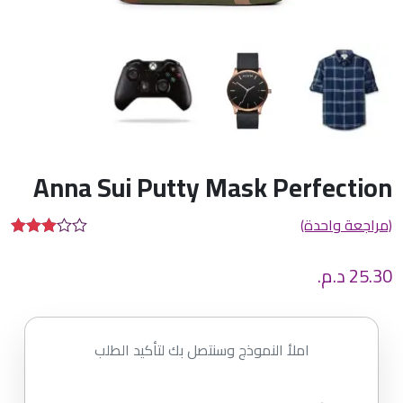
Anna Sui Putty Mask Perfection
(مراجعة واحدة)
تم
التقييم
25.30
د.م.
بـ
3.00
من 5
بناءً
على
تقييم
املأ النموذج وسنتصل بك لتأكيد الطلب
عميل
واحد