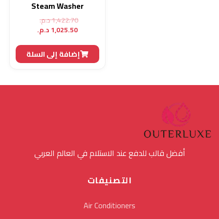
Steam Washer
السعر
1,422.70
د.م.
السعر
الأصلي
1,025.50
د.م.
هو:
الحالي
هو:
1,422.70 د.م..
إضافة إلى السلة
1,025.50 د.م..
أفضل قالب للدفع عند الاستلام في العالم العربي
التصنيفات
Air Conditioners