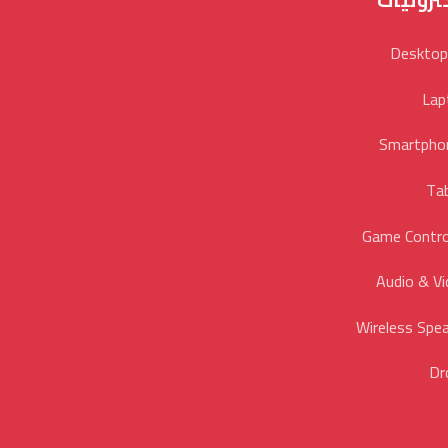
ترونيات
Desktop
Lap
Smartpho
Ta
Game Contro
Audio & V
Wireless Spe
Dr