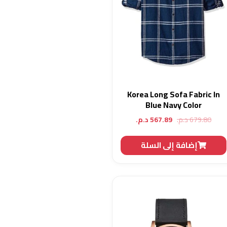
Korea Long Sofa Fabric In
Blue Navy Color
السعر
السعر
679.80
د.م.
567.89
د.م.
الأصلي
الحالي
هو:
هو:
إضافة إلى السلة
679.80 د.م..
567.89 د.م..