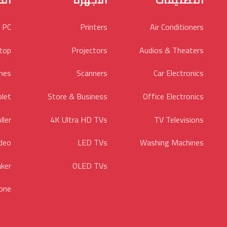
التصنيفات
الأجهزة
الك
 PC
Printers
Air Conditioners
top
Projectors
Audios & Theaters
nes
Scanners
Car Electronics
blet
Store & Business
Office Electronics
ller
4K Ultra HD TVs
TV Televisions
ideo
LED TVs
Washing Machines
aker
OLED TVs
one