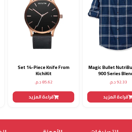
Set 14-Piece Knife From
Magic Bullet NutriBu
KichiKit
900 Series Blen
92.33
د.م.
85.62
د.م.
قراءة المزيد
قراءة المزيد